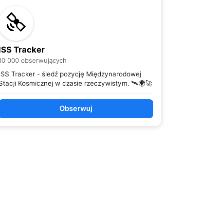
ISS Tracker
10 000 obserwujących
ISS Tracker - śledź pozycję Międzynarodowej
Stacji Kosmicznej w czasie rzeczywistym. 🛰️🌍🚀
Obserwuj