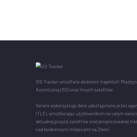
ISS Tracker umożliwia śledzenie trajektorii Między
Kosmicznej (ISS) oraz innych satelitów.
Serwis wykorzystuje dane udostępniane przez age
(TLE), umożliwiając użytkownikom na całym świec
aktualnej pozycji satelitów oraz prognozowanej tra
nad konkretnymi miejscami na Ziemi.