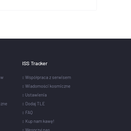
ISS Tracker
ów
Współpraca z serwisem
Wiadomości kosmiczne
Ustawienia
czne
Dodaj TLE
FAQ
Kup nam kawę!
Wesprzyj nas