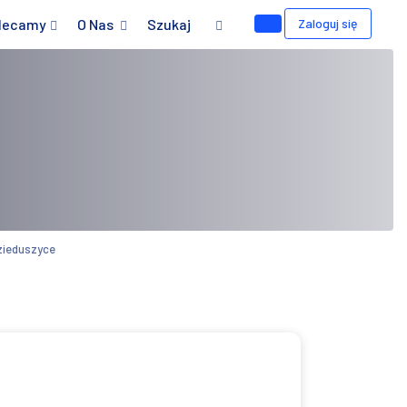
lecamy
O Nas
Szukaj
Zaloguj się
zieduszyce