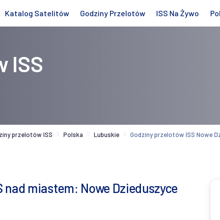
Katalog Satelitów
Godziny Przelotów
ISS Na Żywo
Po
w ISS
ziny przelotów ISS
Polska
Lubuskie
Godziny przelotów ISS Nowe D
S nad miastem: Nowe Dzieduszyce