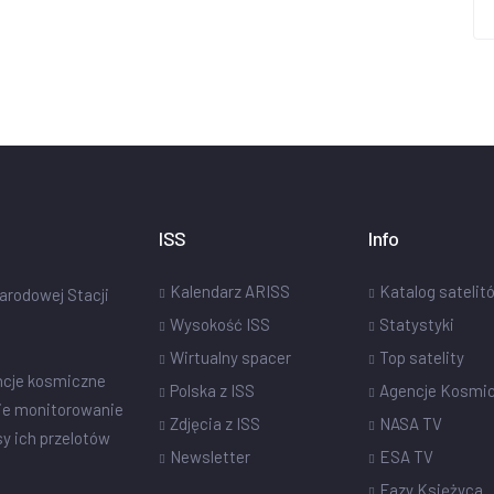
ISS
Info
Kalendarz ARISS
Katalog satelit
narodowej Stacji
Wysokość ISS
Statystyki
Wirtualny spacer
Top satelity
ncje kosmiczne
Polska z ISS
Agencje Kosmi
ie monitorowanie
Zdjęcia z ISS
NASA TV
sy ich przelotów
Newsletter
ESA TV
Fazy Księżyca