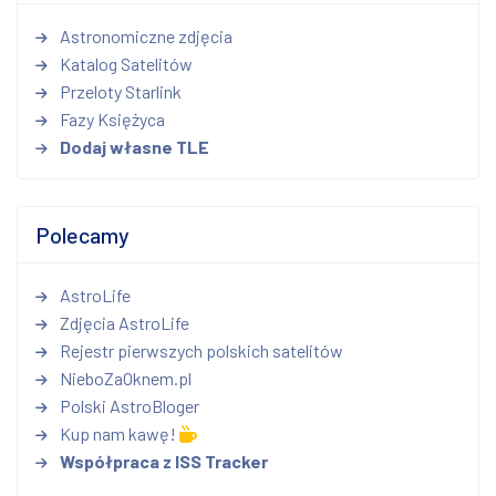
Astronomiczne zdjęcia
Katalog Satelitów
Przeloty Starlink
Fazy Księżyca
Dodaj własne TLE
Polecamy
AstroLife
Zdjęcia AstroLife
Rejestr pierwszych polskich satelitów
NieboZaOknem.pl
Polski AstroBloger
Kup nam kawę!
Współpraca z ISS Tracker