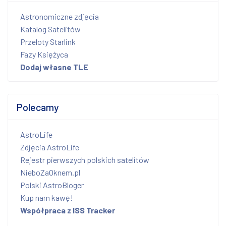
Astronomiczne zdjęcia
Katalog Satelitów
Przeloty Starlink
Fazy Księżyca
Dodaj własne TLE
Polecamy
AstroLife
Zdjęcia AstroLife
Rejestr pierwszych polskich satelitów
NieboZaOknem.pl
Polski AstroBloger
Kup nam kawę!
Współpraca z ISS Tracker