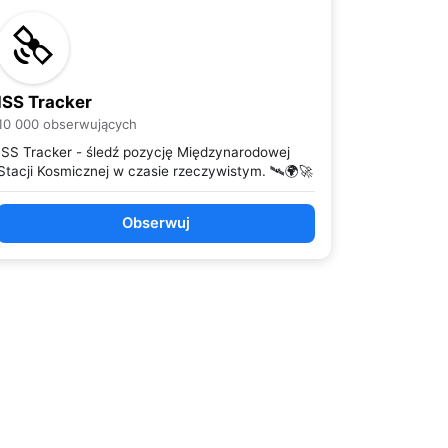
ISS Tracker
10 000 obserwujących
ISS Tracker - śledź pozycję Międzynarodowej
Stacji Kosmicznej w czasie rzeczywistym. 🛰️🌍🚀
Obserwuj