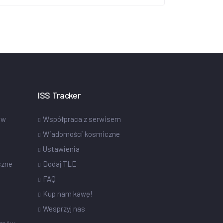
ISS Tracker
ów
Współpraca z serwisem
Wiadomości kosmiczne
Ustawienia
czne
Dodaj TLE
FAQ
Kup nam kawę!
Wesprzyj nas