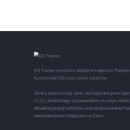
ISS Tracker umożliwia śledzenie trajektorii Między
Kosmicznej (ISS) oraz innych satelitów.
Serwis wykorzystuje dane udostępniane przez age
(TLE), umożliwiając użytkownikom na całym świec
aktualnej pozycji satelitów oraz prognozowanej tra
nad konkretnymi miejscami na Ziemi.