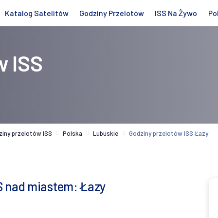
Katalog Satelitów
Godziny Przelotów
ISS Na Żywo
Po
w ISS
ziny przelotów ISS
Polska
Lubuskie
Godziny przelotów ISS Łazy
S nad miastem: Łazy