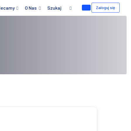
lecamy
O Nas
Szukaj
Zaloguj się