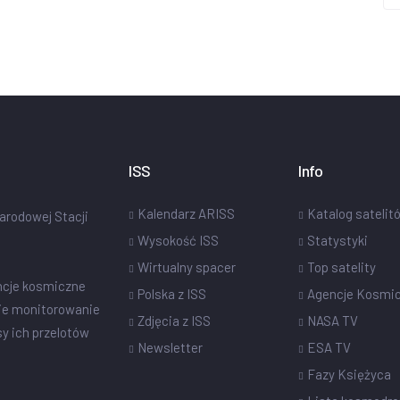
ISS
Info
Kalendarz ARISS
Katalog satelit
narodowej Stacji
Wysokość ISS
Statystyki
Wirtualny spacer
Top satelity
ncje kosmiczne
Polska z ISS
Agencje Kosmi
ie monitorowanie
Zdjęcia z ISS
NASA TV
sy ich przelotów
Newsletter
ESA TV
Fazy Księżyca