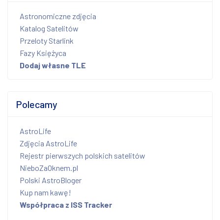
Astronomiczne zdjęcia
Katalog Satelitów
Przeloty Starlink
Fazy Księżyca
Dodaj własne TLE
Polecamy
AstroLife
Zdjęcia AstroLife
Rejestr pierwszych polskich satelitów
NieboZaOknem.pl
Polski AstroBloger
Kup nam kawę!
Współpraca z ISS Tracker