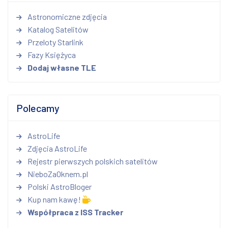
Astronomiczne zdjęcia
Katalog Satelitów
Przeloty Starlink
Fazy Księżyca
Dodaj własne TLE
Polecamy
AstroLife
Zdjęcia AstroLife
Rejestr pierwszych polskich satelitów
NieboZaOknem.pl
Polski AstroBloger
Kup nam kawę!
Współpraca z ISS Tracker