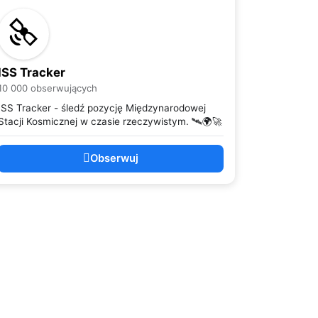
ISS Tracker
10 000 obserwujących
ISS Tracker - śledź pozycję Międzynarodowej
Stacji Kosmicznej w czasie rzeczywistym. 🛰️🌍🚀
Obserwuj