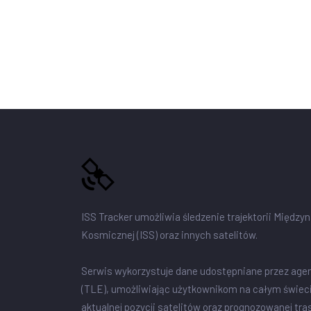
ISS Tracker umożliwia śledzenie trajektorii Między
Kosmicznej (ISS) oraz innych satelitów.
Serwis wykorzystuje dane udostępniane przez age
(TLE), umożliwiając użytkownikom na całym świec
aktualnej pozycji satelitów oraz prognozowanej tra