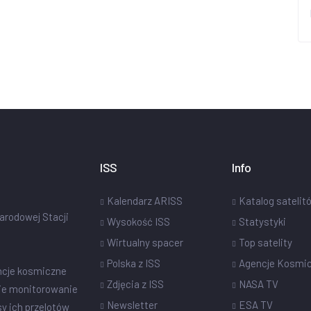
ISS
Info
Kalendarz ARISS
Katalog satelit
narodowej Stacji
Wysokość ISS
Statystyki
Wirtualny spacer
Top satelity
Polska z ISS
Agencje Kosmi
ncje kosmiczne
Zdjęcia z ISS
NASA TV
ie monitorowanie
Newsletter
ESA TV
sy ich przelotów