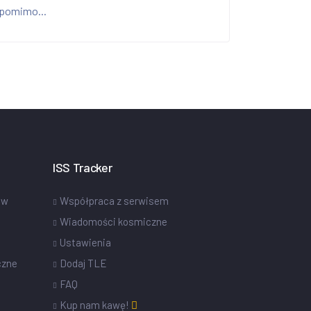
pomimo...
ISS Tracker
ów
Współpraca z serwisem
Wiadomości kosmiczne
Ustawienia
czne
Dodaj TLE
FAQ
Kup nam kawę!