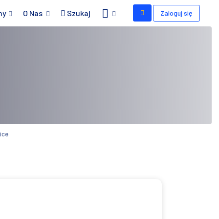
my
O Nas
Szukaj
Zaloguj się
ice