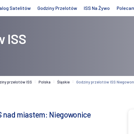
alog Satelitów
Godziny Przelotów
ISS Na Żywo
Poleca
w ISS
ziny przelotów ISS
Polska
Śląskie
Godziny przelotów ISS Niegowon
S nad miastem: Niegowonice