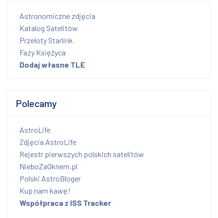
Astronomiczne zdjęcia
Katalog Satelitów
Przeloty Starlink
Fazy Księżyca
Dodaj własne TLE
Polecamy
AstroLife
Zdjęcia AstroLife
Rejestr pierwszych polskich satelitów
NieboZaOknem.pl
Polski AstroBloger
Kup nam kawę!
Współpraca z ISS Tracker