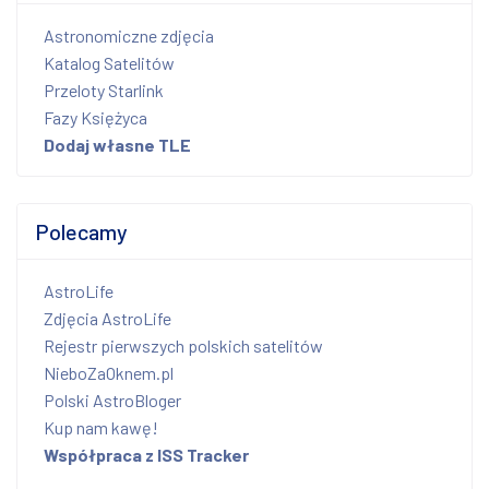
Astronomiczne zdjęcia
Katalog Satelitów
Przeloty Starlink
Fazy Księżyca
Dodaj własne TLE
Polecamy
AstroLife
Zdjęcia AstroLife
Rejestr pierwszych polskich satelitów
NieboZaOknem.pl
Polski AstroBloger
Kup nam kawę!
Współpraca z ISS Tracker