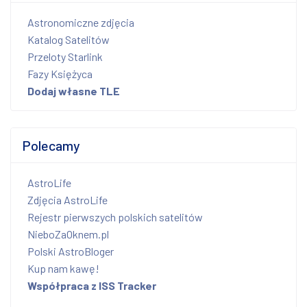
Astronomiczne zdjęcia
Katalog Satelitów
Przeloty Starlink
Fazy Księżyca
Dodaj własne TLE
Polecamy
AstroLife
Zdjęcia AstroLife
Rejestr pierwszych polskich satelitów
NieboZaOknem.pl
Polski AstroBloger
Kup nam kawę!
Współpraca z ISS Tracker