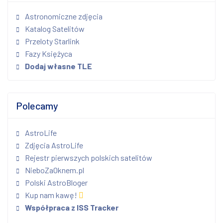
Astronomiczne zdjęcia
Katalog Satelitów
Przeloty Starlink
Fazy Księżyca
Dodaj własne TLE
Polecamy
AstroLife
Zdjęcia AstroLife
Rejestr pierwszych polskich satelitów
NieboZaOknem.pl
Polski AstroBloger
Kup nam kawę!
Współpraca z ISS Tracker