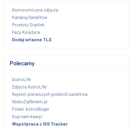
Astronomiczne zdjęcia
Katalog Satelitów
Przeloty Starlink
Fazy Księżyca
Dodaj własne TLE
Polecamy
AstroLife
Zdjęcia AstroLife
Rejestr pierwszych polskich satelitów
NieboZaOknem.pl
Polski AstroBloger
Kup nam kawę!
Współpraca z ISS Tracker