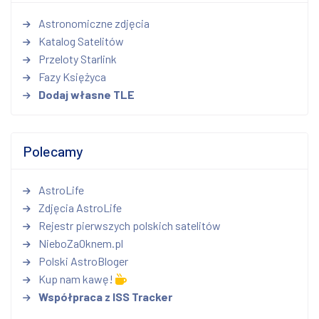
Astronomiczne zdjęcia
Katalog Satelitów
Przeloty Starlink
Fazy Księżyca
Dodaj własne TLE
Polecamy
AstroLife
Zdjęcia AstroLife
Rejestr pierwszych polskich satelitów
NieboZaOknem.pl
Polski AstroBloger
Kup nam kawę!
Współpraca z ISS Tracker