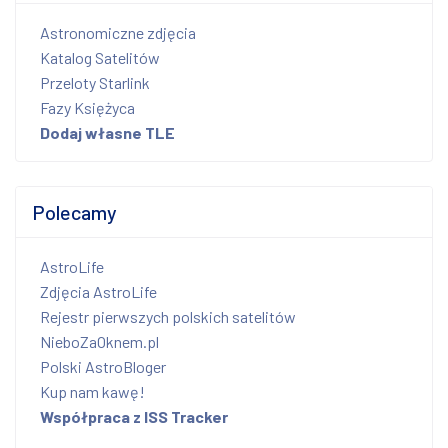
Astronomiczne zdjęcia
Katalog Satelitów
Przeloty Starlink
Fazy Księżyca
Dodaj własne TLE
Polecamy
AstroLife
Zdjęcia AstroLife
Rejestr pierwszych polskich satelitów
NieboZaOknem.pl
Polski AstroBloger
Kup nam kawę!
Współpraca z ISS Tracker