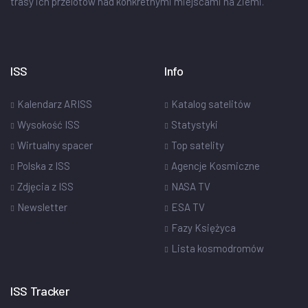
trasy ich przelotów nad konkretnymi miejscami na Ziemi.
ISS
Info
Kalendarz ARISS
Katalog satelitów
Wysokość ISS
Statystyki
Wirtualny spacer
Top satelity
Polska z ISS
Agencje Kosmiczne
Zdjęcia z ISS
NASA TV
Newsletter
ESA TV
Fazy Księżyca
Lista kosmodromów
ISS Tracker