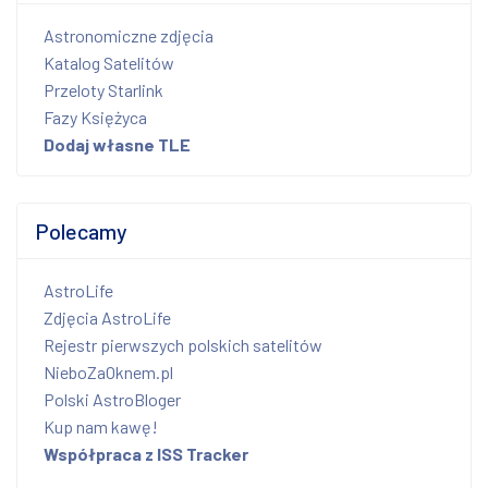
Astronomiczne zdjęcia
Katalog Satelitów
Przeloty Starlink
Fazy Księżyca
Dodaj własne TLE
Polecamy
AstroLife
Zdjęcia AstroLife
Rejestr pierwszych polskich satelitów
NieboZaOknem.pl
Polski AstroBloger
Kup nam kawę!
Współpraca z ISS Tracker