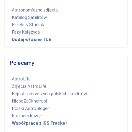
Astronomiczne zdjęcia
Katalog Satelitów
Przeloty Starlink
Fazy Księżyca
Dodaj własne TLE
Polecamy
AstroLife
Zdjęcia AstroLife
Rejestr pierwszych polskich satelitów
NieboZaOknem.pl
Polski AstroBloger
Kup nam kawę!
Współpraca z ISS Tracker