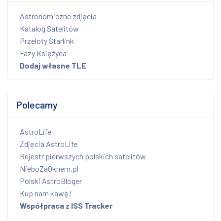
Astronomiczne zdjęcia
Katalog Satelitów
Przeloty Starlink
Fazy Księżyca
Dodaj własne TLE
Polecamy
AstroLife
Zdjęcia AstroLife
Rejestr pierwszych polskich satelitów
NieboZaOknem.pl
Polski AstroBloger
Kup nam kawę!
Współpraca z ISS Tracker