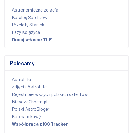
Astronomiczne zdjęcia
Katalog Satelitów
Przeloty Starlink
Fazy Księżyca
Dodaj własne TLE
Polecamy
AstroLife
Zdjęcia AstroLife
Rejestr pierwszych polskich satelitów
NieboZaOknem.pl
Polski AstroBloger
Kup nam kawę!
Współpraca z ISS Tracker