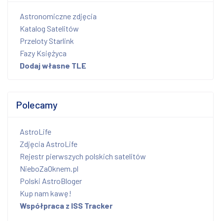
Astronomiczne zdjęcia
Katalog Satelitów
Przeloty Starlink
Fazy Księżyca
Dodaj własne TLE
Polecamy
AstroLife
Zdjęcia AstroLife
Rejestr pierwszych polskich satelitów
NieboZaOknem.pl
Polski AstroBloger
Kup nam kawę!
Współpraca z ISS Tracker