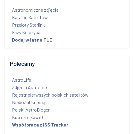
Astronomiczne zdjęcia
Katalog Satelitów
Przeloty Starlink
Fazy Księżyca
Dodaj własne TLE
Polecamy
AstroLife
Zdjęcia AstroLife
Rejestr pierwszych polskich satelitów
NieboZaOknem.pl
Polski AstroBloger
Kup nam kawę!
Współpraca z ISS Tracker