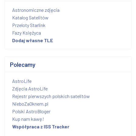
Astronomiczne zdjęcia
Katalog Satelitów
Przeloty Starlink
Fazy Księżyca
Dodaj własne TLE
Polecamy
AstroLife
Zdjęcia AstroLife
Rejestr pierwszych polskich satelitów
NieboZaOknem.pl
Polski AstroBloger
Kup nam kawę!
Współpraca z ISS Tracker