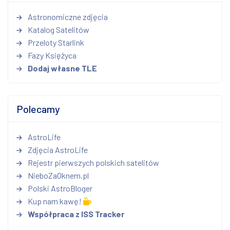
Astronomiczne zdjęcia
Katalog Satelitów
Przeloty Starlink
Fazy Księżyca
Dodaj własne TLE
Polecamy
AstroLife
Zdjęcia AstroLife
Rejestr pierwszych polskich satelitów
NieboZaOknem.pl
Polski AstroBloger
Kup nam kawę!
Współpraca z ISS Tracker