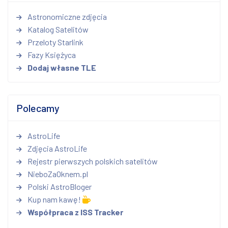
Astronomiczne zdjęcia
Katalog Satelitów
Przeloty Starlink
Fazy Księżyca
Dodaj własne TLE
Polecamy
AstroLife
Zdjęcia AstroLife
Rejestr pierwszych polskich satelitów
NieboZaOknem.pl
Polski AstroBloger
Kup nam kawę!
Współpraca z ISS Tracker