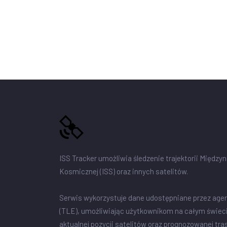
ISS Tracker umożliwia śledzenie trajektorii Między
Kosmicznej (ISS) oraz innych satelitów.
Serwis wykorzystuje dane udostępniane przez age
(TLE), umożliwiając użytkownikom na całym świec
aktualnej pozycji satelitów oraz prognozowanej tra