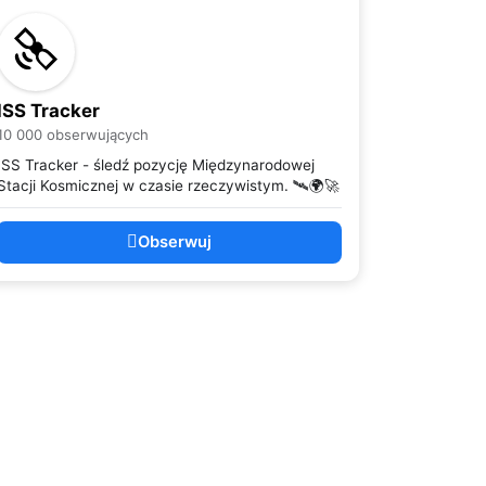
ISS Tracker
10 000 obserwujących
ISS Tracker - śledź pozycję Międzynarodowej
Stacji Kosmicznej w czasie rzeczywistym. 🛰️🌍🚀
Obserwuj