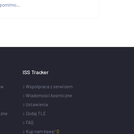
pomimo...
ISS Tracker
ów
Współpraca z serwisem
Wiadomości kosmiczne
Ustawienia
czne
Dodaj TLE
FAQ
Kup nam kawę!