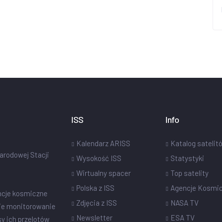
ISS
Info
Kalendarz ARISS
Katalog satelit
narodowej Stacji
Wysokość ISS
Statystyki
Wirtualny spacer
Top satelity
Polska z ISS
Agencje Kosmi
ncje kosmiczne
Zdjęcia z ISS
NASA TV
ie monitorowanie
Newsletter
ESA TV
sy ich przelotów