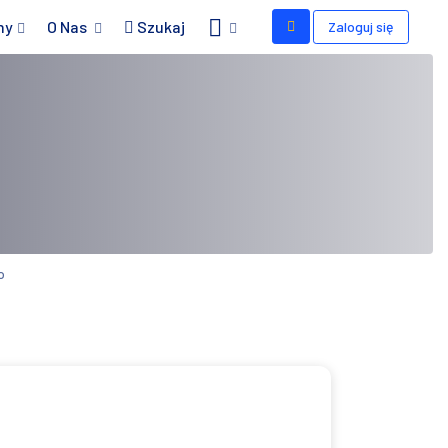
my
O Nas
Szukaj
Zaloguj się
o