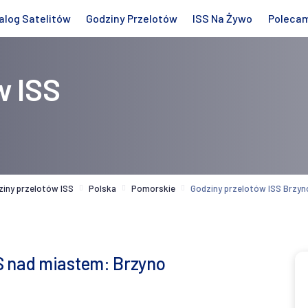
alog Satelitów
Godziny Przelotów
ISS Na Żywo
Poleca
w ISS
ziny przelotów ISS
Polska
Pomorskie
Godziny przelotów ISS Brzyn
S nad miastem: Brzyno