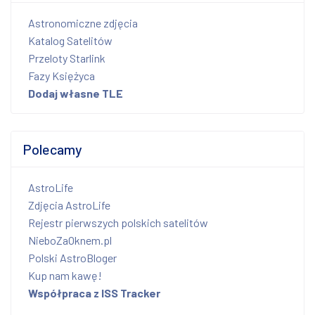
Astronomiczne zdjęcia
Katalog Satelitów
Przeloty Starlink
Fazy Księżyca
Dodaj własne TLE
Polecamy
AstroLife
Zdjęcia AstroLife
Rejestr pierwszych polskich satelitów
NieboZaOknem.pl
Polski AstroBloger
Kup nam kawę!
Współpraca z ISS Tracker