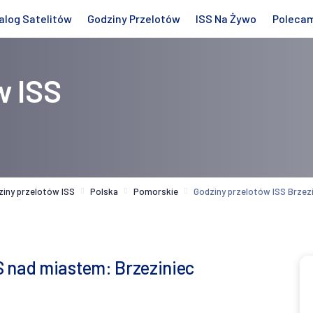
alog Satelitów
Godziny Przelotów
ISS Na Żywo
Poleca
w ISS
ziny przelotów ISS
Polska
Pomorskie
Godziny przelotów ISS Brzez
S nad miastem: Brzeziniec