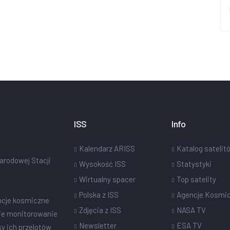
ISS
Info
Kalendarz ARISS
Katalog satelit
narodowej Stacji
Wysokość ISS
Statystyki
Wirtualny spacer
Top satelity
Polska z ISS
Agencje Kosmi
ncje kosmiczne
Zdjęcia z ISS
NASA TV
ie monitorowanie
Newsletter
ESA TV
sy ich przelotów