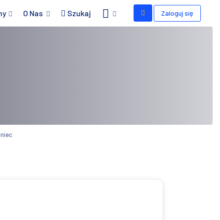
my
O Nas
Szukaj
Zaloguj się
iniec