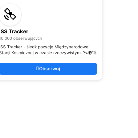
ISS Tracker
10 000 obserwujących
ISS Tracker - śledź pozycję Międzynarodowej
Stacji Kosmicznej w czasie rzeczywistym. 🛰️🌍🚀
Obserwuj