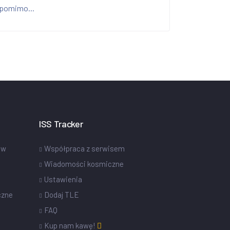
pomimo...
ISS Tracker
ów
Współpraca z serwisem
Wiadomości kosmiczne
Ustawienia
czne
Dodaj TLE
FAQ
Kup nam kawę!