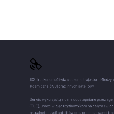
ISS Tracker umożliwia śledzenie trajektorii Między
Kosmicznej (ISS) oraz innych satelitów.
Serwis wykorzystuje dane udostępniane przez age
(TLE), umożliwiając użytkownikom na całym świec
aktualnej pozycji satelitów oraz prognozowanej tra