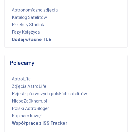
Astronomiczne zdjęcia
Katalog Satelitów
Przeloty Starlink
Fazy Księżyca
Dodaj własne TLE
Polecamy
AstroLife
Zdjęcia AstroLife
Rejestr pierwszych polskich satelitów
NieboZaOknem.pl
Polski AstroBloger
Kup nam kawę!
Współpraca z ISS Tracker