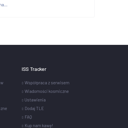
na...
ISS Tracker
ów
Współpraca z serwisem
Wiadomości kosmiczne
Ustawienia
czne
Dodaj TLE
FAQ
Kup nam kawę!