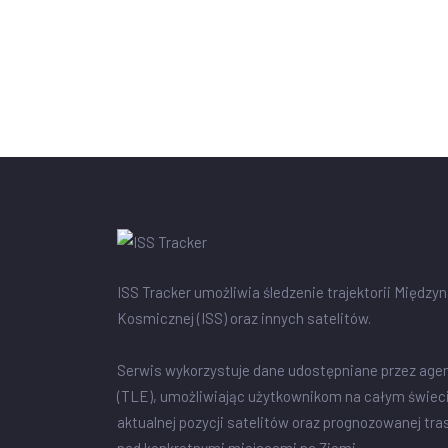
ISS Tracker umożliwia śledzenie trajektorii Między
Kosmicznej (ISS) oraz innych satelitów.
Serwis wykorzystuje dane udostępniane przez age
(TLE), umożliwiając użytkownikom na całym świec
aktualnej pozycji satelitów oraz prognozowanej tra