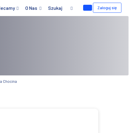
lecamy
O Nas
Szukaj
Zaloguj się
na Chocina