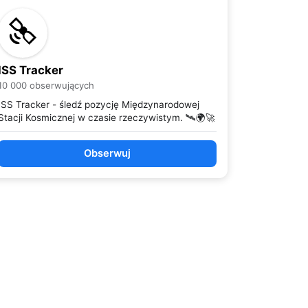
ISS Tracker
10 000 obserwujących
ISS Tracker - śledź pozycję Międzynarodowej
Stacji Kosmicznej w czasie rzeczywistym. 🛰️🌍🚀
Obserwuj