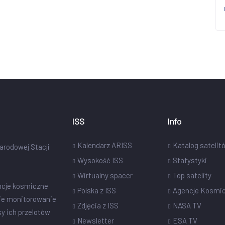
ISS
Info
Kalendarz ARISS
Katalog satelit
narodowej Stacji
Wysokość ISS
Statystyki
Wirtualny spacer
Top satelity
ncje kosmiczne
Polska z ISS
Agencje Kosmi
ie monitorowanie
Zdjęcia z ISS
NASA TV
sy ich przelotów
Newsletter
ESA TV