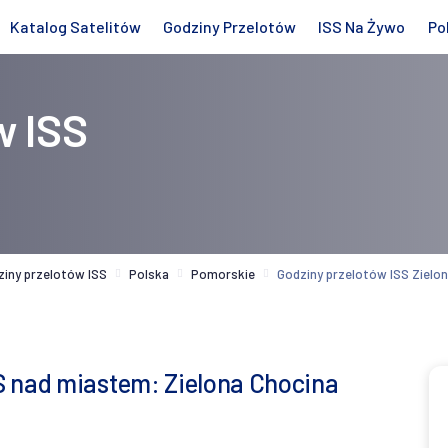
Katalog Satelitów
Godziny Przelotów
ISS Na Żywo
Po
w ISS
ziny przelotów ISS
Polska
Pomorskie
Godziny przelotów ISS Zielo
S nad miastem: Zielona Chocina