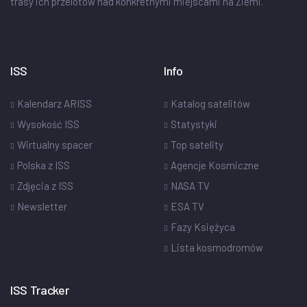
trasy ich przelotów nad konkretnymi miejscami na Ziemi.
ISS
Info
Kalendarz ARISS
Katalog satelitów
Wysokość ISS
Statystyki
Wirtualny spacer
Top satelity
Polska z ISS
Agencje Kosmiczne
Zdjęcia z ISS
NASA TV
Newsletter
ESA TV
Fazy Księżyca
Lista kosmodromów
ISS Tracker