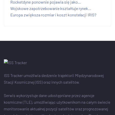
Rocketdyne ponownie pojawia się jako...
Wojskowe zapotrzebowanie kształtuje rynek...
Europa zwiększa rozmiar i koszt konstelacji IRIS?
ISS Tracker umożliwia śledzenie trajektorii Międzynarodowej
Stacji Kosmicznej (ISS) oraz innych satelitów.
Serwis wykorzystuje dane udostępniane przez agencje
kosmiczne (TLE), umożliwiając użytkownikom na całym świecie
monitorowanie aktualnej pozycji satelitów oraz prognozowanej