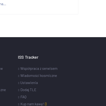
na...
ISS Tracker
ów
Współpraca z serwisem
Wiadomości kosmiczne
Ustawienia
czne
Dodaj TLE
FAQ
Kup nam kawę!