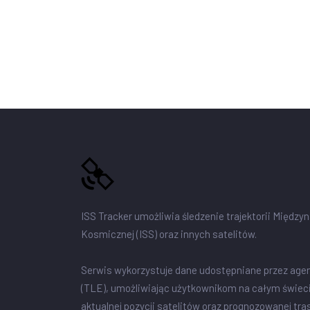
ISS Tracker umożliwia śledzenie trajektorii Między
Kosmicznej (ISS) oraz innych satelitów.
Serwis wykorzystuje dane udostępniane przez age
(TLE), umożliwiając użytkownikom na całym świec
aktualnej pozycji satelitów oraz prognozowanej tra