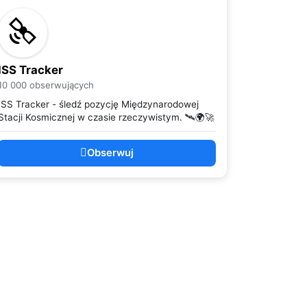
ISS Tracker
10 000 obserwujących
ISS Tracker - śledź pozycję Międzynarodowej
Stacji Kosmicznej w czasie rzeczywistym. 🛰️🌍🚀
Obserwuj