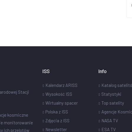
ISS
Info
Kalendarz ARISS
Katalog satelit
narodowej Stacji
Wysokość ISS
Statystyki
Wirtualny spacer
Top satelity
Polska z ISS
Agencje Kosmi
ncje kosmiczne
Zdjęcia z ISS
NASA TV
ie monitorowanie
Newsletter
ESA TV
sy ich przelotów