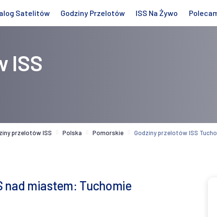
alog Satelitów
Godziny Przelotów
ISS Na Żywo
Poleca
w ISS
ziny przelotów ISS
Polska
Pomorskie
Godziny przelotów ISS Tuch
S nad miastem: Tuchomie