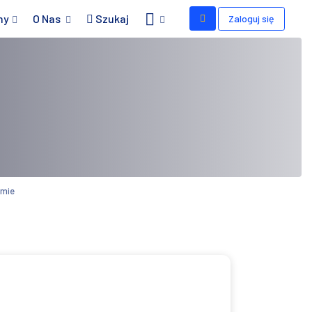
my
O Nas
Szukaj
Zaloguj się
omie