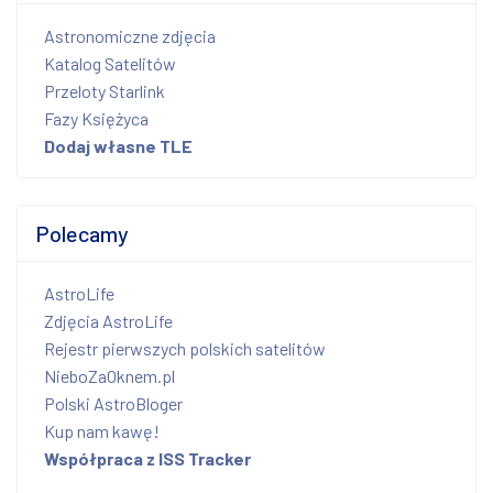
Astronomiczne zdjęcia
Katalog Satelitów
Przeloty Starlink
Fazy Księżyca
Dodaj własne TLE
Polecamy
AstroLife
Zdjęcia AstroLife
Rejestr pierwszych polskich satelitów
NieboZaOknem.pl
Polski AstroBloger
Kup nam kawę!
Współpraca z ISS Tracker