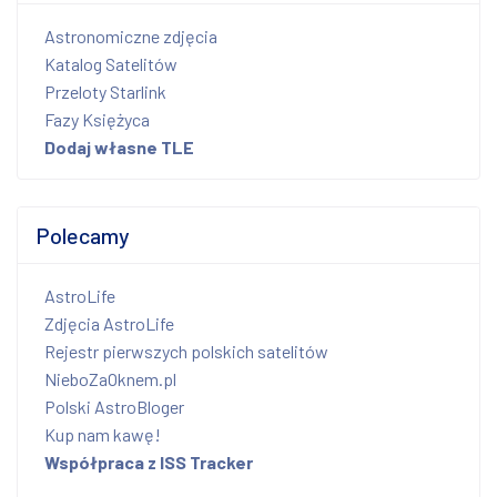
Astronomiczne zdjęcia
Katalog Satelitów
Przeloty Starlink
Fazy Księżyca
Dodaj własne TLE
Polecamy
AstroLife
Zdjęcia AstroLife
Rejestr pierwszych polskich satelitów
NieboZaOknem.pl
Polski AstroBloger
Kup nam kawę!
Współpraca z ISS Tracker