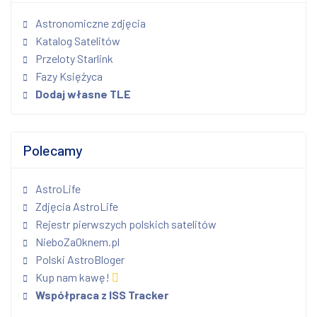
Astronomiczne zdjęcia
Katalog Satelitów
Przeloty Starlink
Fazy Księżyca
Dodaj własne TLE
Polecamy
AstroLife
Zdjęcia AstroLife
Rejestr pierwszych polskich satelitów
NieboZaOknem.pl
Polski AstroBloger
Kup nam kawę!
Współpraca z ISS Tracker