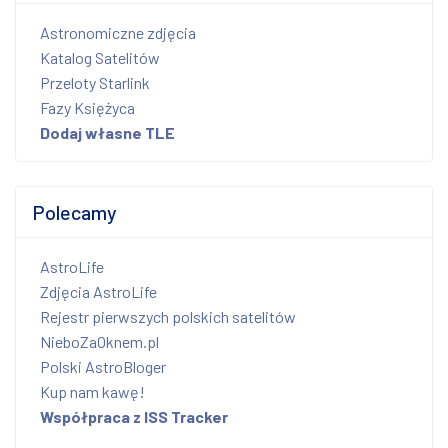
Astronomiczne zdjęcia
Katalog Satelitów
Przeloty Starlink
Fazy Księżyca
Dodaj własne TLE
Polecamy
AstroLife
Zdjęcia AstroLife
Rejestr pierwszych polskich satelitów
NieboZaOknem.pl
Polski AstroBloger
Kup nam kawę!
Współpraca z ISS Tracker