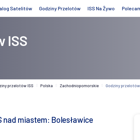
alog Satelitów
Godziny Przelotów
ISS Na Żywo
Poleca
w ISS
ziny przelotów ISS
Polska
Zachodniopomorskie
Godziny przelotów
S nad miastem: Bolesławice