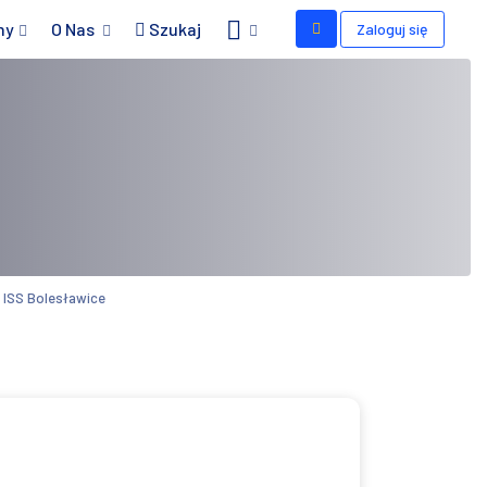
my
O Nas
Szukaj
Zaloguj się
 ISS Bolesławice