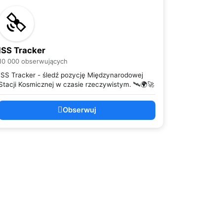
ISS Tracker
10 000 obserwujących
ISS Tracker - śledź pozycję Międzynarodowej
Stacji Kosmicznej w czasie rzeczywistym. 🛰️🌍🚀
Obserwuj