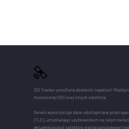
ISS Tracker umożliwia śledzenie trajektorii Między
Kosmicznej (ISS) oraz innych satelitów.
Serwis wykorzystuje dane udostępniane przez age
(TLE), umożliwiając użytkownikom na całym świec
aktualnej pozycji satelitów oraz prognozowanej tra