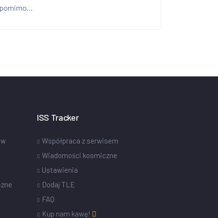
pomimo...
ISS Tracker
ów
Współpraca z serwisem
Wiadomości kosmiczne
Ustawienia
czne
Dodaj TLE
FAQ
Kup nam kawę!