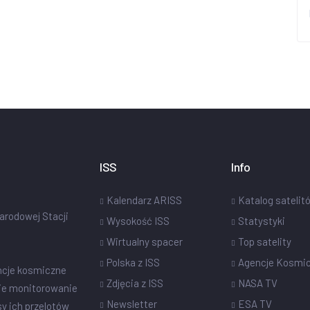
ISS
Info
Kalendarz ARISS
Katalog satelit
narodowej Stacji
Wysokość ISS
Statystyki
Wirtualny spacer
Top satelity
Polska z ISS
Agencje Kosmi
ncje kosmiczne
Zdjęcia z ISS
NASA TV
ie monitorowanie
Newsletter
ESA TV
sy ich przelotów