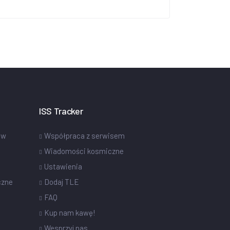
ISS Tracker
ów
Współpraca z serwisem
Wiadomości kosmiczne
Ustawienia
czne
Dodaj TLE
FAQ
Kup nam kawę!
Wesprzyj nas