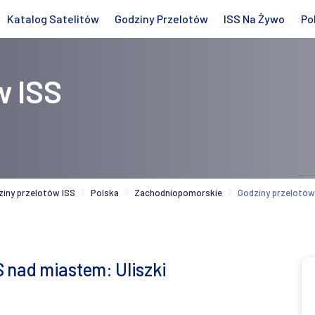
Katalog Satelitów
Godziny Przelotów
ISS Na Żywo
Po
w ISS
ziny przelotów ISS
Polska
Zachodniopomorskie
Godziny przelotów 
 nad miastem: Uliszki