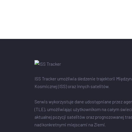
ISS Tracker umożliwia śledzenie trajektorii Między
Kosmicznej (ISS) oraz innych satelitów.
Serwis wykorzystuje dane udostępniane przez age
(TLE), umożliwiając użytkownikom na całym świec
aktualnej pozycji satelitów oraz prognozowanej tra
nad konkretnymi miejscami na Ziemi.