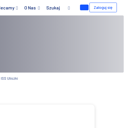
lecamy
O Nas
Szukaj
Zaloguj się
ISS Uliszki