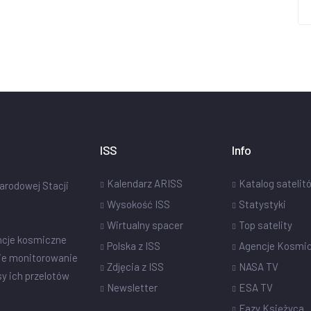
ISS
Info
Kalendarz ARISS
Katalog satelit
narodowej Stacji
Wysokość ISS
Statystyki
Wirtualny spacer
Top satelity
ncje kosmiczne
Polska z ISS
Agencje Kosmi
ie monitorowanie
Zdjęcia z ISS
NASA TV
sy ich przelotów
Newsletter
ESA TV
Fazy Księżyca