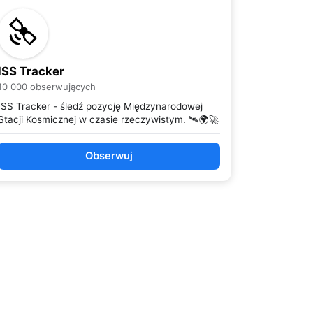
ISS Tracker
10 000 obserwujących
ISS Tracker - śledź pozycję Międzynarodowej
Stacji Kosmicznej w czasie rzeczywistym. 🛰️🌍🚀
Obserwuj