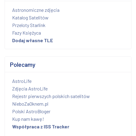
Astronomiczne zdjęcia
Katalog Satelitów
Przeloty Starlink
Fazy Księżyca
Dodaj własne TLE
Polecamy
AstroLife
Zdjęcia AstroLife
Rejestr pierwszych polskich satelitów
NieboZaOknem.pl
Polski AstroBloger
Kup nam kawę!
Współpraca z ISS Tracker