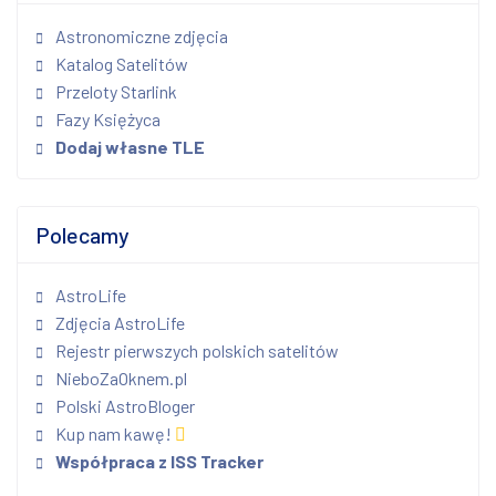
Astronomiczne zdjęcia
Katalog Satelitów
Przeloty Starlink
Fazy Księżyca
Dodaj własne TLE
Polecamy
AstroLife
Zdjęcia AstroLife
Rejestr pierwszych polskich satelitów
NieboZaOknem.pl
Polski AstroBloger
Kup nam kawę!
Współpraca z ISS Tracker