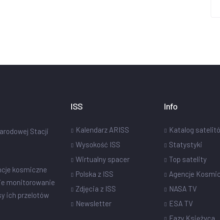
ISS
Info
Kalendarz ARISS
Katalog satelit
narodowej Stacji
Wysokość ISS
Statystyki
Wirtualny spacer
Top satelity
ncje kosmiczne
Polska z ISS
Agencje Kosmi
ie monitorowanie
Zdjęcia z ISS
NASA TV
sy ich przelotów
Newsletter
ESA TV
Fazy Księżyca