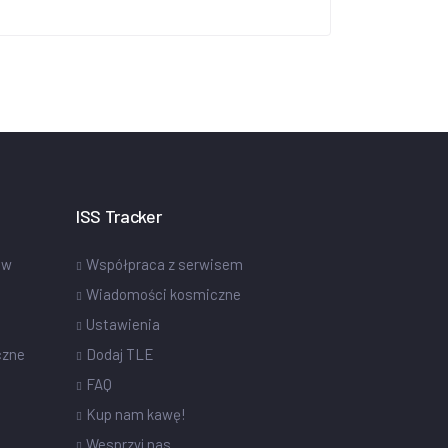
ISS Tracker
ów
Współpraca z serwisem
Wiadomości kosmiczne
Ustawienia
czne
Dodaj TLE
FAQ
Kup nam kawę!
Wesprzyj nas