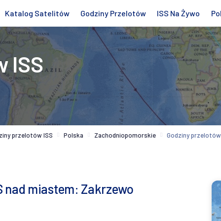
Katalog Satelitów
Godziny Przelotów
ISS Na Żywo
Po
w ISS
ziny przelotów ISS
Polska
Zachodniopomorskie
Godziny przelotów
S nad miastem: Zakrzewo