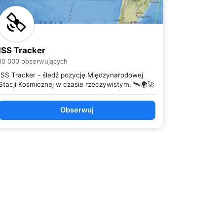
ISS Tracker
10 000 obserwujących
ISS Tracker - śledź pozycję Międzynarodowej
Stacji Kosmicznej w czasie rzeczywistym. 🛰️🌍🚀
Obserwuj