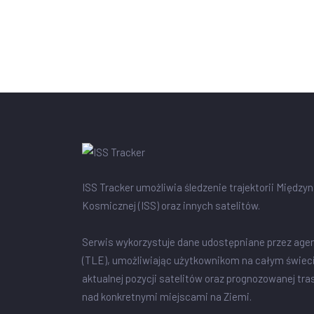
ISS Tracker umożliwia śledzenie trajektorii Między
Kosmicznej (ISS) oraz innych satelitów.
Serwis wykorzystuje dane udostępniane przez age
(TLE), umożliwiając użytkownikom na całym świec
aktualnej pozycji satelitów oraz prognozowanej tra
nad konkretnymi miejscami na Ziemi.