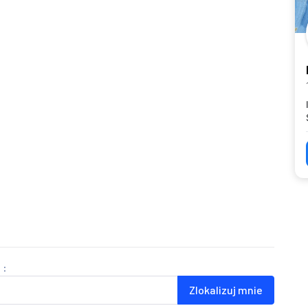
 :
Zlokalizuj mnie