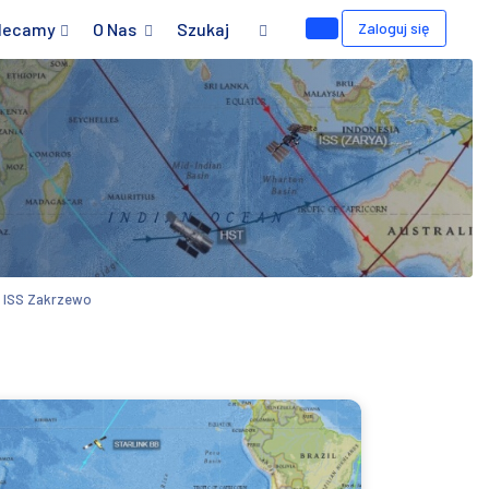
lecamy
O Nas
Szukaj
Zaloguj się
 ISS Zakrzewo