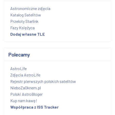
Astronomiczne zdjęcia
Katalog Satelitów
Przeloty Starlink
Fazy Księżyca
Dodaj własne TLE
Polecamy
AstroLife
Zdjęcia AstroLife
Rejestr pierwszych polskich satelitów
NieboZaOknem.pl
Polski AstroBloger
Kup nam kawę!
Współpraca z ISS Tracker