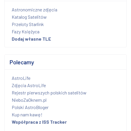
Astronomiczne zdjęcia
Katalog Satelitów
Przeloty Starlink
Fazy Księżyca
Dodaj własne TLE
Polecamy
AstroLife
Zdjęcia AstroLife
Rejestr pierwszych polskich satelitów
NieboZaOknem.pl
Polski AstroBloger
Kup nam kawę!
Współpraca z ISS Tracker