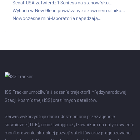
Senat USA zatwierdził Schiess na stanowisko...
Wybuch w New Glenn powiązany ze zaworem silnika...
Nowoczesne mini-laboratoria napędzają...
ISS Tracker umożliwia śledzenie trajektorii Międzynarodowej
Stacji Kosmicznej (ISS) oraz innych satelitów.
Serwis wykorzystuje dane udostępniane przez agencje
kosmiczne (TLE), umożliwiając użytkownikom na całym świecie
monitorowanie aktualnej pozycji satelitów oraz prognozowanej