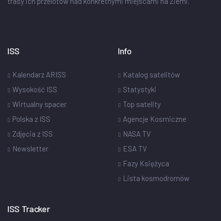
trasy ich przelotów nad konkretnymi miejscami na Ziemi.
ISS
Info
Kalendarz ARISS
Katalog satelitów
Wysokość ISS
Statystyki
Wirtualny spacer
Top satelity
Polska z ISS
Agencje Kosmiczne
Zdjęcia z ISS
NASA TV
Newsletter
ESA TV
Fazy Księżyca
Lista kosmodromów
ISS Tracker