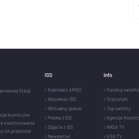
ISS
Info
Kalendarz ARISS
Katalog satelit
narodowej Stacji
Wysokość ISS
Statystyki
Wirtualny spacer
Top satelity
ncje kosmiczne
Polska z ISS
Agencje Kosmi
ie monitorowanie
Zdjęcia z ISS
NASA TV
sy ich przelotów
Newsletter
ESA TV