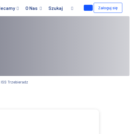
lecamy
O Nas
Szukaj
Zaloguj się
 ISS Trzebieradz