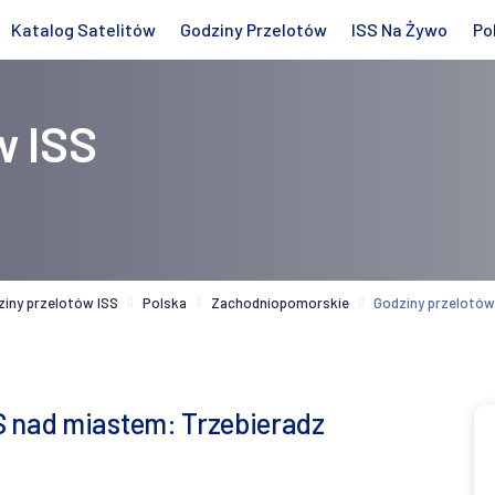
Katalog Satelitów
Godziny Przelotów
ISS Na Żywo
Po
w ISS
ziny przelotów ISS
Polska
Zachodniopomorskie
Godziny przelotów
S nad miastem: Trzebieradz