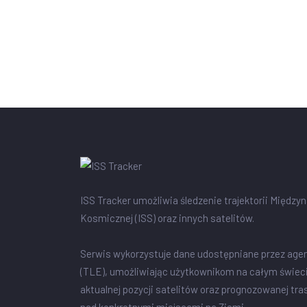
ISS Tracker umożliwia śledzenie trajektorii Między
Kosmicznej (ISS) oraz innych satelitów.
Serwis wykorzystuje dane udostępniane przez age
(TLE), umożliwiając użytkownikom na całym świec
aktualnej pozycji satelitów oraz prognozowanej tra