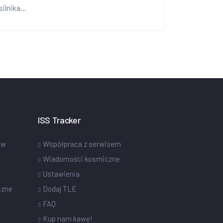
silnika...
ISS Tracker
ów
Współpraca z serwisem
Wiadomości kosmiczne
Ustawienia
czne
Dodaj TLE
FAQ
Kup nam kawę!