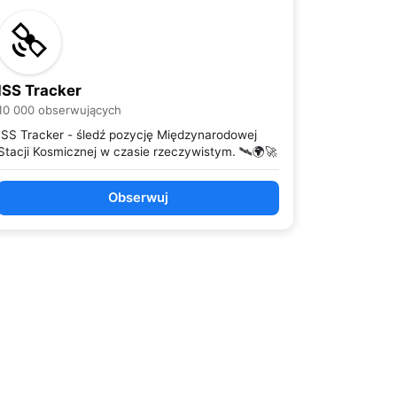
ISS Tracker
10 000 obserwujących
ISS Tracker - śledź pozycję Międzynarodowej
Stacji Kosmicznej w czasie rzeczywistym. 🛰️🌍🚀
Obserwuj