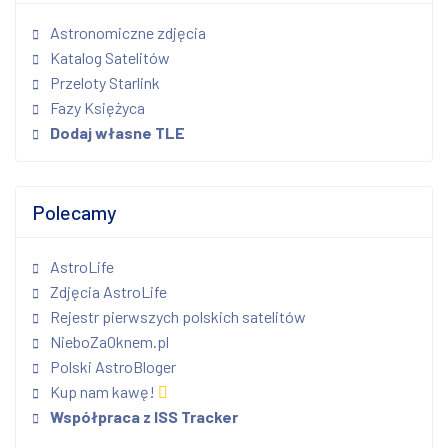
Astronomiczne zdjęcia
Katalog Satelitów
Przeloty Starlink
Fazy Księżyca
Dodaj własne TLE
Polecamy
AstroLife
Zdjęcia AstroLife
Rejestr pierwszych polskich satelitów
NieboZaOknem.pl
Polski AstroBloger
Kup nam kawę!
Współpraca z ISS Tracker