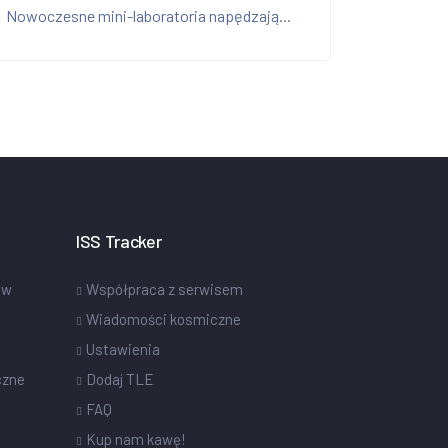
Nowoczesne mini-laboratoria napędzają...
ISS Tracker
ów
Współpraca z serwisem
Wiadomości kosmiczne
Ustawienia
czne
Dodaj TLE
FAQ
Kup nam kawę!