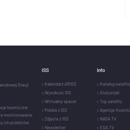
ISS
Info
Kalendarz ARISS
Katalog satelit
narodowej Stacji
Wysokość ISS
Statystyki
Wirtualny spacer
Top satelity
ncje kosmiczne
Polska z ISS
Agencje Kosmi
ie monitorowanie
Zdjęcia z ISS
NASA TV
sy ich przelotów
Newsletter
ESA TV