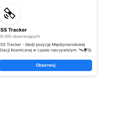
ISS Tracker
10 000 obserwujących
ISS Tracker - śledź pozycję Międzynarodowej
Stacji Kosmicznej w czasie rzeczywistym. 🛰️🌍🚀
Obserwuj