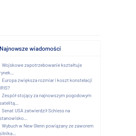
Najnowsze wiadomości
Wojskowe zapotrzebowanie kształtuje
rynek...
Europa zwiększa rozmiar i koszt konstelacji
IRIS?
Zespół stojący za najnowszym pogodowym
satelitą...
Senat USA zatwierdził Schiess na
stanowisko...
Wybuch w New Glenn powiązany ze zaworem
silnika...