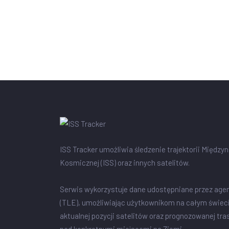
ISS Tracker umożliwia śledzenie trajektorii Między
Kosmicznej (ISS) oraz innych satelitów.
Serwis wykorzystuje dane udostępniane przez age
(TLE), umożliwiając użytkownikom na całym świec
aktualnej pozycji satelitów oraz prognozowanej tra