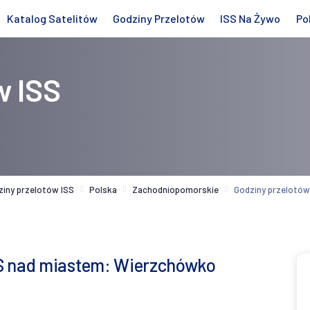
Katalog Satelitów
Godziny Przelotów
ISS Na Żywo
Po
w ISS
ziny przelotów ISS
Polska
Zachodniopomorskie
Godziny przelotó
SS nad miastem: Wierzchówko