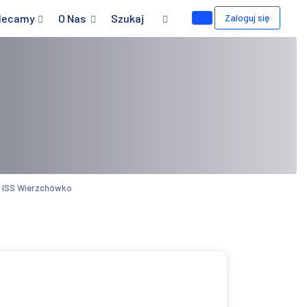
lecamy
O Nas
Szukaj
Zaloguj się
w ISS Wierzchówko