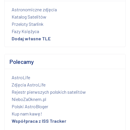
Astronomiczne zdjęcia
Katalog Satelitów
Przeloty Starlink
Fazy Księżyca
Dodaj własne TLE
Polecamy
AstroLife
Zdjęcia AstroLife
Rejestr pierwszych polskich satelitów
NieboZaOknem.pl
Polski AstroBloger
Kup nam kawę!
Współpraca z ISS Tracker