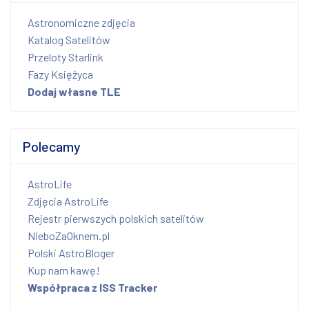
Astronomiczne zdjęcia
Katalog Satelitów
Przeloty Starlink
Fazy Księżyca
Dodaj własne TLE
Polecamy
AstroLife
Zdjęcia AstroLife
Rejestr pierwszych polskich satelitów
NieboZaOknem.pl
Polski AstroBloger
Kup nam kawę!
Współpraca z ISS Tracker