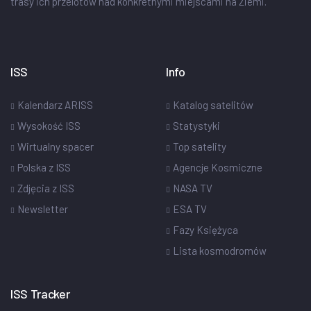
trasy ich przelotów nad konkretnymi miejscami na Ziemi.
ISS
Info
Kalendarz ARISS
Katalog satelitów
Wysokość ISS
Statystyki
Wirtualny spacer
Top satelity
Polska z ISS
Agencje Kosmiczne
Zdjęcia z ISS
NASA TV
Newsletter
ESA TV
Fazy Księżyca
Lista kosmodromów
ISS Tracker