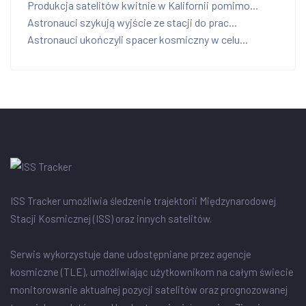
Produkcja satelitów kwitnie w Kalifornii pomimo...
Astronauci szykują wyjście ze stacji do prac...
Astronauci ukończyli spacer kosmiczny w celu...
ISS Tracker umożliwia śledzenie trajektorii Międzynarodowej
Stacji Kosmicznej (ISS) oraz innych satelitów.
Serwis wykorzystuje dane udostępniane przez agencje
kosmiczne (TLE), umożliwiając użytkownikom na całym świecie
monitorowanie aktualnej pozycji satelitów oraz prognozowanej