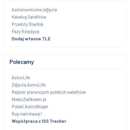
Astronomiczne zdjęcia
Katalog Satelitów
Przeloty Starlink
Fazy Księżyca
Dodaj własne TLE
Polecamy
AstroLife
Zdjęcia AstroLife
Rejestr pierwszych polskich satelitów
NieboZaOknem.pl
Polski AstroBloger
Kup nam kawę!
Współpraca z ISS Tracker